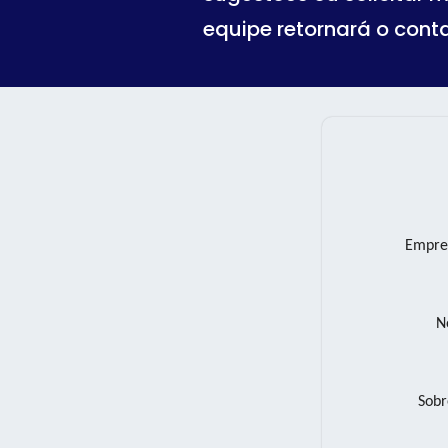
equipe retornará o cont
Empre
N
Sob