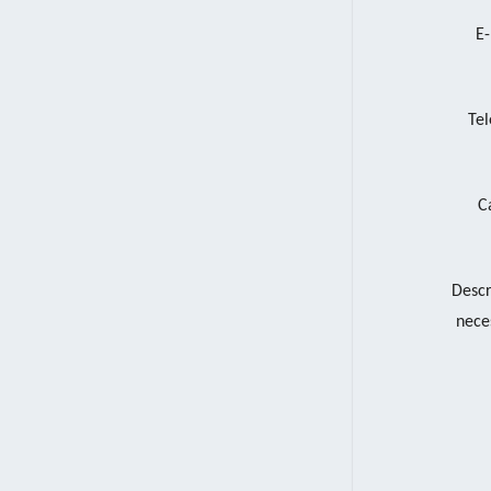
E-
Tel
C
Descr
nece