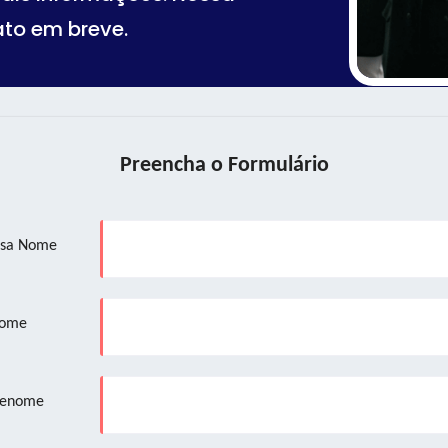
ato em breve.
Preencha o Formulário
sa Nome
ome
renome