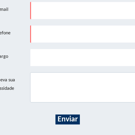
mail
efone
argo
eva sua
ssidade