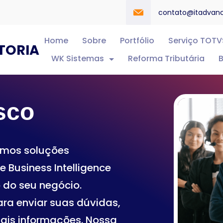
contato@itadvan
Home
Sobre
Portfólio
Serviço TOTV
TORIA
WK Sistemas
Reforma Tributária
B
sco
emos soluções
 Business Intelligence
 do seu negócio.
ara enviar suas dúvidas,
mais informações. Nossa