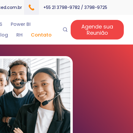
ced.com.br
+55 21 3798-9782 / 3798-9725
S
Power BI
Agende sua
Reunião
log
RH
Contato