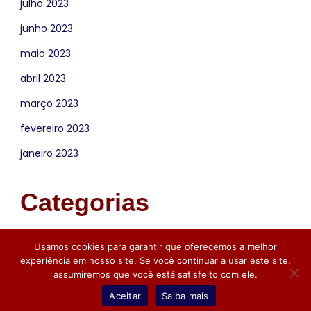
julho 2023
junho 2023
maio 2023
abril 2023
março 2023
fevereiro 2023
janeiro 2023
Categorias
News
Usamos cookies para garantir que oferecemos a melhor
experiência em nosso site. Se você continuar a usar este site,
Copyright © 2026 IT ADVANCED CONSULTORIA
assumiremos que você está satisfeito com ele.
Aceitar
Saiba mais