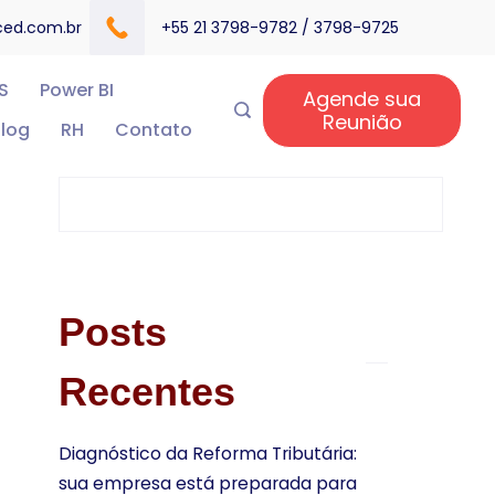
ced.com.br
+55 21 3798-9782 / 3798-9725
S
Power BI
Agende sua
Reunião
log
RH
Contato
Posts
Recentes
Diagnóstico da Reforma Tributária:
sua empresa está preparada para